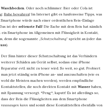
s
Waschbecken
. Oder noch schlimmer: Bier oder Cola ist
ig:
Ruhe bewahren
! Im Internet gibt es haufenweise Tipps, was
hr Smartphone würde nach einer ordentlichen Reis-Einlage
 Das ist der
seltenste Fall
! Die Sache mit dem Reis hat nämlich
 ein Smartphone im Allgemeinen mit Flüssigkeit in Kontakt,
aus, denn die sogenannte „
Schutzschaltung
“ spricht an (oder das
luss
).
Der Sinn hinter dieser Schutzschaltung ist das Verhindern
weiterer Schäden am Gerät selbst, sodass eine iPhone
Reparatur evtl. nicht zu teuer wird. So weit, so gut. Probiert
man jetzt ständig sein iPhone an- und auszuschalten (wie es
wohl die Meisten machen werden), werden empfindliche
Kontaktstellen, die noch direkten Kontakt mit
Wasser
haben,
mit Spannung versorgt. *Peng*, kaputt! Es ist allerdings so,
dass der Reis die Flüssigkeiten aus dem Smartphone
raussaugen kann
und somit diese Kontaktstellen ebenfalls von