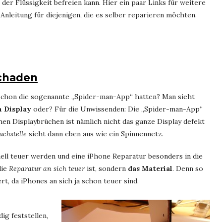
der Flüssigkeit befreien kann. Hier ein paar Links für weitere
nleitung für diejenigen, die es selber reparieren möchten.
schaden
e schon die sogenannte „Spider-man-App“ hatten? Man sieht
 Display
oder? Für die Unwissenden: Die „Spider-man-App“
hen Displaybrüchen ist nämlich nicht das ganze Display defekt
uchstelle
sieht dann eben aus wie ein Spinnennetz.
nell teuer werden und eine iPhone Reparatur besonders in die
die
Reparatur an sich teuer
ist, sondern
das Material
. Denn so
, da iPhones an sich ja schon teuer sind.
ig feststellen,