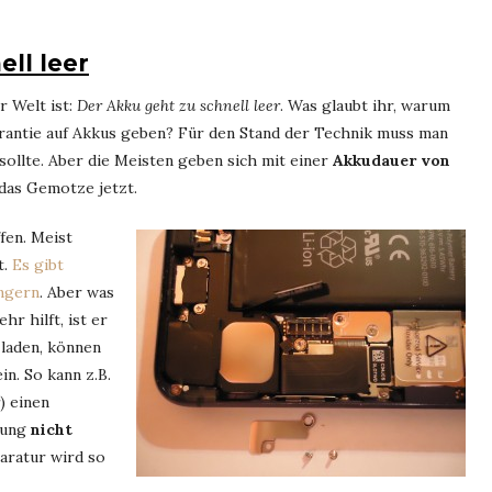
ll leer
r Welt ist:
Der Akku geht zu schnell leer
. Was glaubt ihr, warum
arantie auf Akkus geben? Für den Stand der Technik muss man
sollte. Aber die Meisten geben sich mit einer
Akkudauer von
 das Gemotze jetzt.
fen. Meist
t.
Es gibt
ängern
. Aber was
r hilft, ist er
 laden, können
in. So kann z.B.
) einen
tung
nicht
aratur wird so