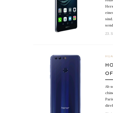
Huaw
Hers
eine
sind
sond
23. 
HUA
HO
OF
Ab s
chin
Pari
dire