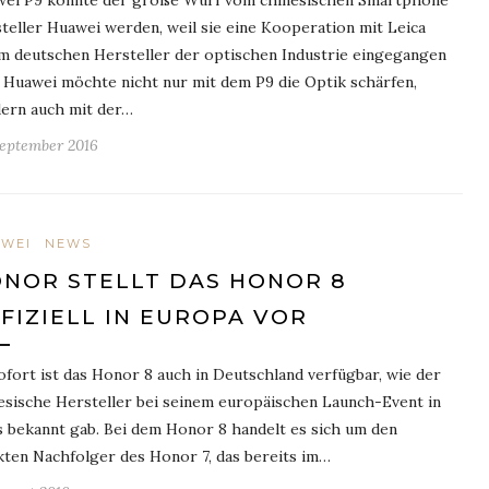
ei P9 könnte der große Wurf vom chinesischen Smartphone
teller Huawei werden, weil sie eine Kooperation mit Leica
m deutschen Hersteller der optischen Industrie eingegangen
. Huawei möchte nicht nur mit dem P9 die Optik schärfen,
ern auch mit der…
September 2016
WEI
NEWS
NOR STELLT DAS HONOR 8
FIZIELL IN EUROPA VOR
ofort ist das Honor 8 auch in Deutschland verfügbar, wie der
esische Hersteller bei seinem europäischen Launch-Event in
s bekannt gab. Bei dem Honor 8 handelt es sich um den
kten Nachfolger des Honor 7, das bereits im…