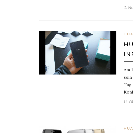
2. N
HUA
HU
IN
Am 1
sein
Tag 
Konk
11. O
HUA