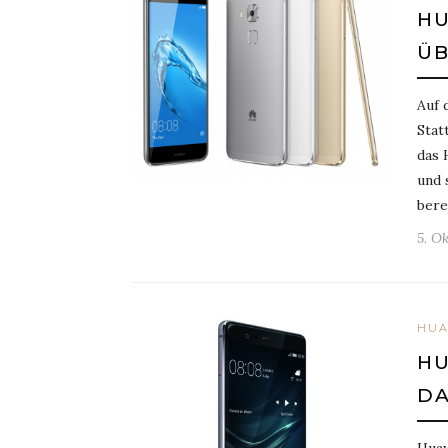
HU
Ü
Auf 
Stat
das 
und 
bere
5. O
HUA
HU
DA