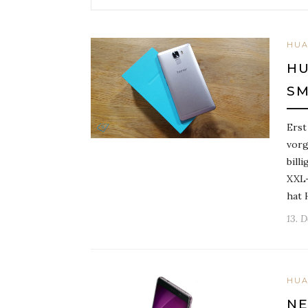
HUA
HU
SM
Erst
vorg
bill
XXL-
hat 
13. 
HUA
NE