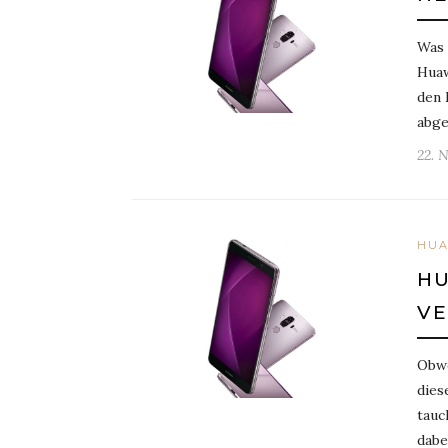
Was 
Huaw
den 
abge
22. 
HUA
HU
VE
Obwo
dies
tauc
dabe