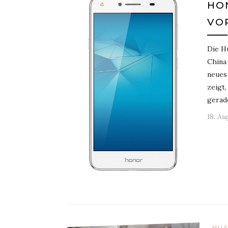
HO
VO
Die H
China 
neues 
zeigt
gerad
18. Au
HUA