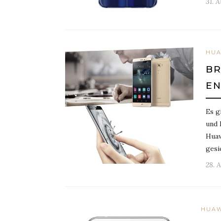
31. 
HUA
BR
E
Es g
und 
Huaw
gesi
28. 
HUAW