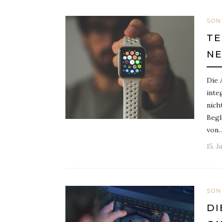
SON
TE
NE
Die 
inte
nich
Begl
von
15. 
SON
DI