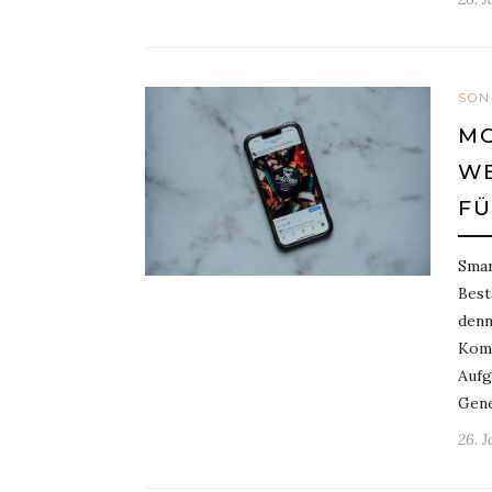
SON
MO
WE
FÜ
Smar
Best
denn
Komm
Aufg
Gene
26. 