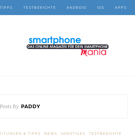
TIPPS
TESTBERICHTE
ANDROID
IOS
APPS
 Posts By
PADDY
EITUNGEN & TIPPS
NEWS
SONSTIGES
TESTBERICHTE