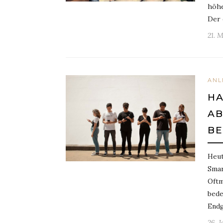
höhe
Der 
21. 
ANL
HA
AB
E
Heut
Smar
Oftm
bede
Endg
26. 