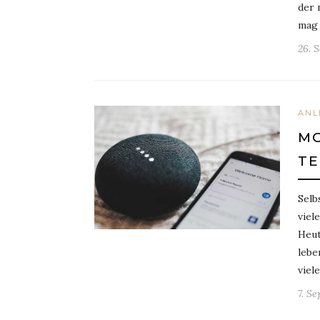
der 
mag 
26. 
ANL
MO
TE
Selb
viel
Heut
lebe
viel
7. S