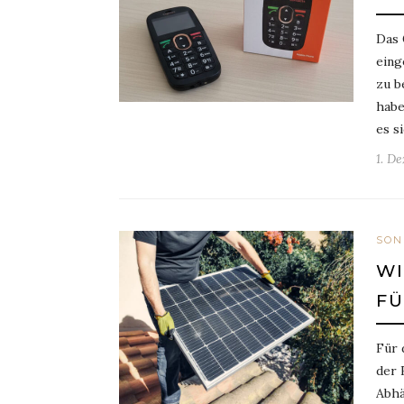
Das 
eing
zu b
habe
es s
1. D
SON
WI
FÜ
Für 
der 
Abhä