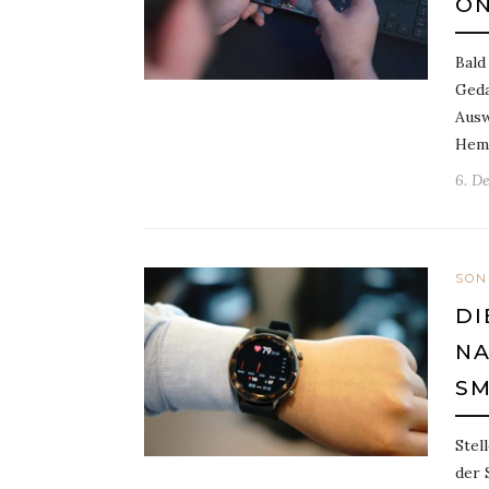
ON
Bald
Geda
Ausw
Hemd
6. D
SON
DI
NA
S
Stel
der 