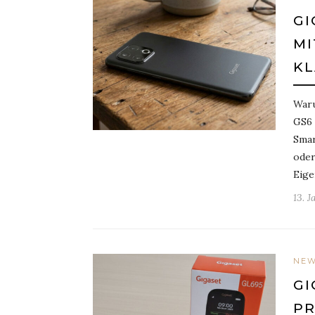
GI
MI
KL
Waru
GS6 
Smar
oder
Eige
13. 
NE
GI
PR