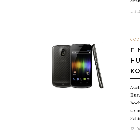
denn
5. Ju
GOO
EI
HU
K
Auch
Huaw
hoch
so m
Schi
12. J