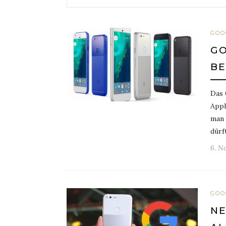
GOO
GO
BE
Das 
Appl
man 
dürf
6. N
GOO
NE