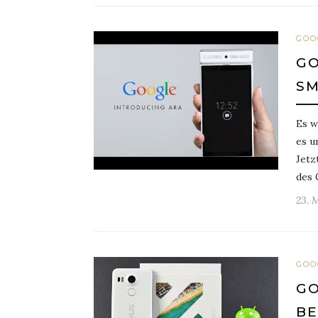
GOO
GO
SM
Es w
es u
Jetz
des 
23. 
GOO
GO
BE