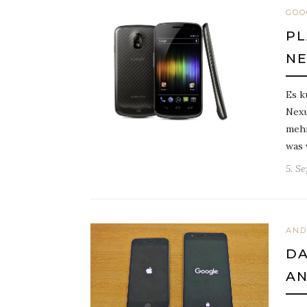
GOO
PL
NE
Es k
Nexu
mehr
was 
5. S
AND
DA
AN