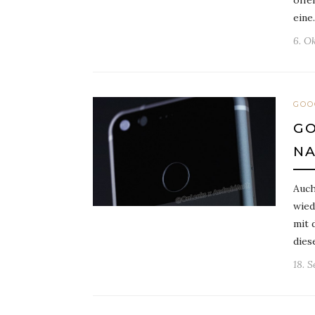
offe
ein
6. O
GOO
GO
NA
Auch
wied
mit 
dies
18. 