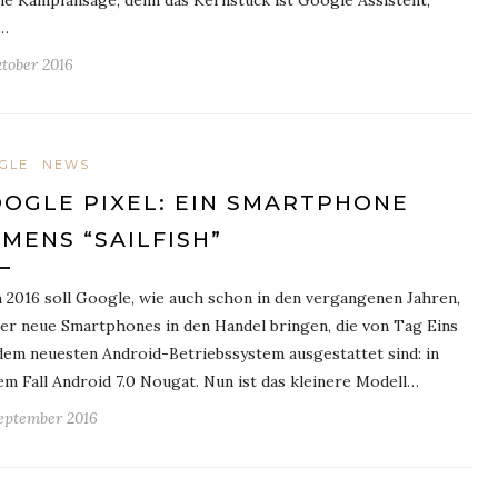
ne Kampfansage, denn das Kernstück ist Google Assistent,
e…
ktober 2016
GLE
NEWS
OGLE PIXEL: EIN SMARTPHONE
MENS “SAILFISH”
 2016 soll Google, wie auch schon in den vergangenen Jahren,
er neue Smartphones in den Handel bringen, die von Tag Eins
dem neuesten Android-Betriebssystem ausgestattet sind: in
em Fall Android 7.0 Nougat. Nun ist das kleinere Modell…
September 2016