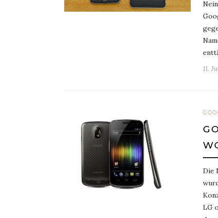
Nein
Goog
gege
Name
entt
11. J
GOO
GO
WO
Die 
wurd
Konz
LG o