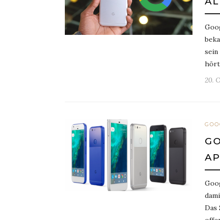
AL
Goog
beka
sein
hört
20. 
GOO
GO
AP
Goog
dami
Das 