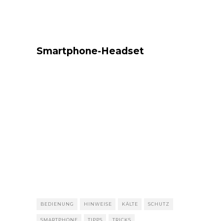
Smartphone-Headset
BEDIENUNG
HINWEISE
KÄLTE
SCHUTZ
SMARTPHONE
TIPPS
TRICKS