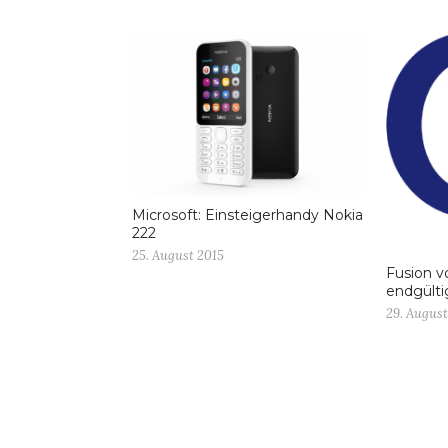
Microsoft: Einsteigerhandy Nokia
222
25. August 2015
Fusion v
endgült
29. August