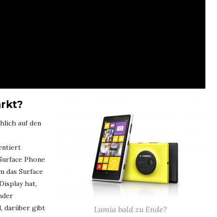
rkt?
hlich auf den
entiert
 Surface Phone
m das Surface
Display hat,
nder
, darüber gibt
Lumia bald zu Ende?