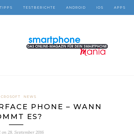
TIPPS
TESTBERICHTE
ANDROID
IOS
APPS
ICROSOFT
NEWS
RFACE PHONE – WANN
OMMT ES?
d on
28. September 2016