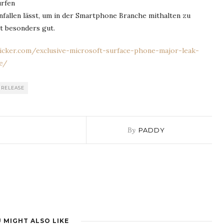
ürfen
infallen lässt, um in der Smartphone Branche mithalten zu
t besonders gut.
cker.com/exclusive-microsoft-surface-phone-major-leak-
te/
RELEASE
By
PADDY
 MIGHT ALSO LIKE