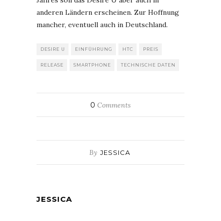
Jahres soll das Desire U aber auch in
anderen Ländern erscheinen. Zur Hoffnung
mancher, eventuell auch in Deutschland.
DESIRE U
EINFÜHRUNG
HTC
PREIS
RELEASE
SMARTPHONE
TECHNISCHE DATEN
0
Comments
By
JESSICA
JESSICA