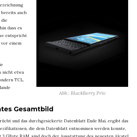
Bezeichnung
 bereits auch
 die
in dass es
se entspricht
 vor einem
ie
s nicht etwa
ondern TCL.
lande
Abb.: BlackBerry Priv
antes Gesamtbild
ücht und das durchgesickerte Datenblatt Ende Mai, ergibt das
pezifikationen, die dem Datenblatt entnommen werden konnte,
it 3 GByte RAM, sind doch der Ausstattung des neuesten Alcatel