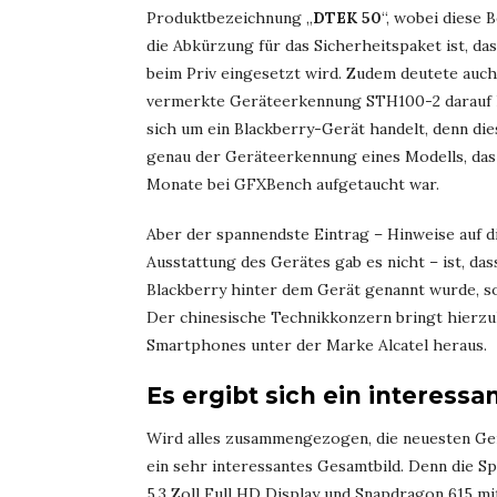
Produktbezeichnung „
DTEK 50
“, wobei diese 
die Abkürzung für das Sicherheitspaket ist, das
beim Priv eingesetzt wird. Zudem deutete auch
vermerkte Geräteerkennung STH100-2 darauf h
sich um ein Blackberry-Gerät handelt, denn die
genau der Geräteerkennung eines Modells, das
Monate bei GFXBench aufgetaucht war.
Aber der spannendste Eintrag – Hinweise auf d
Ausstattung des Gerätes gab es nicht – ist, das
Blackberry hinter dem Gerät genannt wurde, s
Der chinesische Technikkonzern bringt hierzu
Smartphones unter der Marke Alcatel heraus.
Es ergibt sich ein interess
Wird alles zusammengezogen, die neuesten Ger
ein sehr interessantes Gesamtbild. Denn die S
5,3 Zoll Full HD Display und Snapdragon 615 m