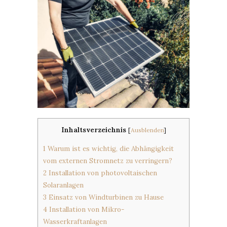
Inhaltsverzeichnis
[
Ausblenden
]
1
Warum ist es wichtig, die Abhängigkeit
vom externen Stromnetz zu verringern?
2
Installation von photovoltaischen
Solaranlagen
3
Einsatz von Windturbinen zu Hause
4
Installation von Mikro-
Wasserkraftanlagen