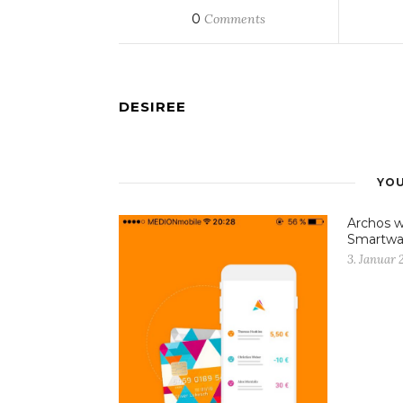
0
Comments
DESIREE
YOU
Archos 
Smartwat
3. Januar 