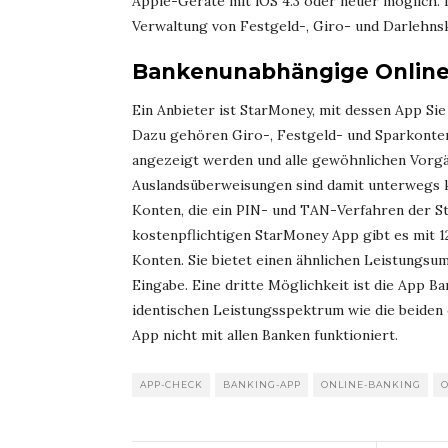
Apple-Geräte mit iOS 4.3 oder neuer möglich. 
Verwaltung von Festgeld-, Giro- und Darlehns
Bankenunabhängige Online
Ein Anbieter ist StarMoney, mit dessen App S
Dazu gehören Giro-, Festgeld- und Sparkonte
angezeigt werden und alle gewöhnlichen Vorgä
Auslandsüberweisungen sind damit unterwegs k
Konten, die ein PIN- und TAN-Verfahren der S
kostenpflichtigen StarMoney App gibt es mit 
Konten. Sie bietet einen ähnlichen Leistungsu
Eingabe. Eine dritte Möglichkeit ist die App B
identischen Leistungsspektrum wie die beiden 
App nicht mit allen Banken funktioniert.
APP-CHECK
BANKING-APP
ONLINE-BANKING
O