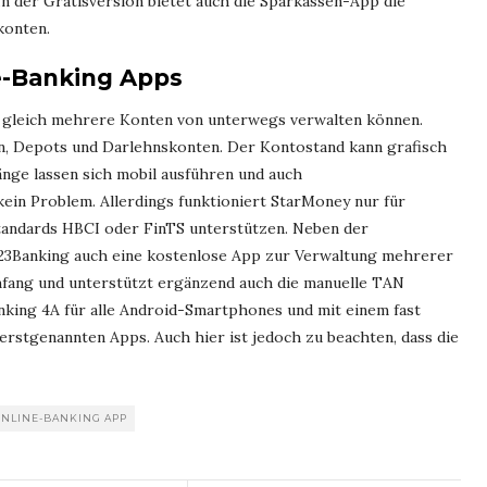
In der Gratisversion bietet auch die Sparkassen-App die
konten.
-Banking Apps
ie gleich mehrere Konten von unterwegs verwalten können.
n, Depots und Darlehnskonten. Der Kontostand kann grafisch
nge lassen sich mobil ausführen und auch
ein Problem. Allerdings funktioniert StarMoney nur für
tandards HBCI oder FinTS unterstützen. Neben der
123Banking auch eine kostenlose App zur Verwaltung mehrerer
mfang und unterstützt ergänzend auch die manuelle TAN
anking 4A für alle Android-Smartphones und mit einem fast
erstgenannten Apps. Auch hier ist jedoch zu beachten, dass die
NLINE-BANKING APP