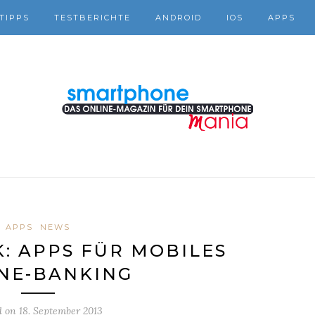
TIPPS
TESTBERICHTE
ANDROID
IOS
APPS
APPS
NEWS
K: APPS FÜR MOBILES
NE-BANKING
d on
18. September 2013