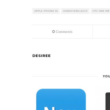
APPLE IPHONE 5S
HANDYVERGLEICH
HTC ONE M8
0
Comments
DESIREE
YOU