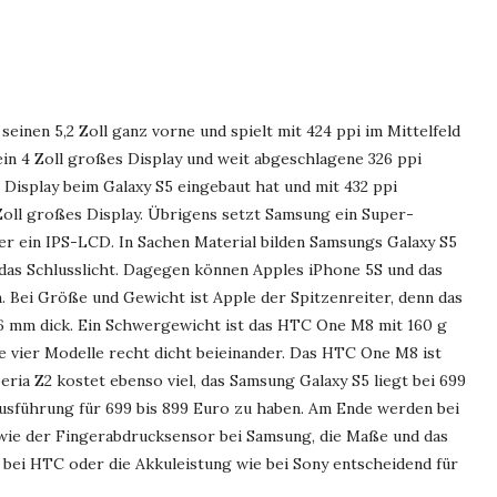
seinen 5,2 Zoll ganz vorne und spielt mit 424 ppi im Mittelfeld
 ein 4 Zoll großes Display und weit abgeschlagene 326 ppi
 Display beim Galaxy S5 eingebaut hat und mit 432 ppi
 Zoll großes Display. Übrigens setzt Samsung ein Super-
er ein IPS-LCD. In Sachen Material bilden Samsungs Galaxy S5
das Schlusslicht. Dagegen können Apples iPhone 5S und das
Bei Größe und Gewicht ist Apple der Spitzenreiter, denn das
7,6 mm dick. Ein Schwergewicht ist das HTC One M8 mit 160 g
lle vier Modelle recht dicht beieinander. Das HTC One M8 ist
eria Z2 kostet ebenso viel, das Samsung Galaxy S5 liegt bei 699
Ausführung für 699 bis 899 Euro zu haben. Am Ende werden bei
 wie der Fingerabdrucksensor bei Samsung, die Maße und das
 bei HTC oder die Akkuleistung wie bei Sony entscheidend für