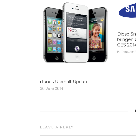
Diese S
bringen 
CES 201
6. Januar 
iTunes U erhält Update
30. Juni 2014
LEAVE A REPLY