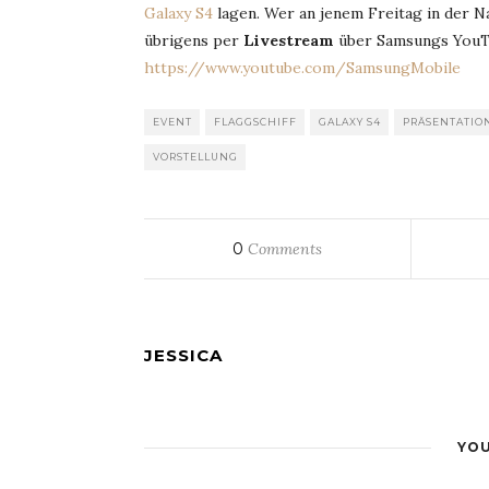
Galaxy S4
lagen. Wer an jenem Freitag in der Na
übrigens per
Livestream
über Samsungs YouT
https://www.youtube.com/SamsungMobile
EVENT
FLAGGSCHIFF
GALAXY S4
PRÄSENTATIO
VORSTELLUNG
0
Comments
JESSICA
YOU