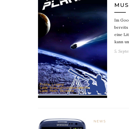
MUS
Im Goog
bereits
eine Li
kann un
5. Sept
NEWS