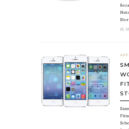
Beza
Nutz
Stor
16. 
APP
S
W
FI
ST
Sams
Fitn
Sche