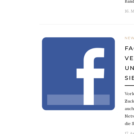
Band
16. 
NE
FA
VE
UN
SI
Vorl
Zuck
auch
Netw
die 
17. A