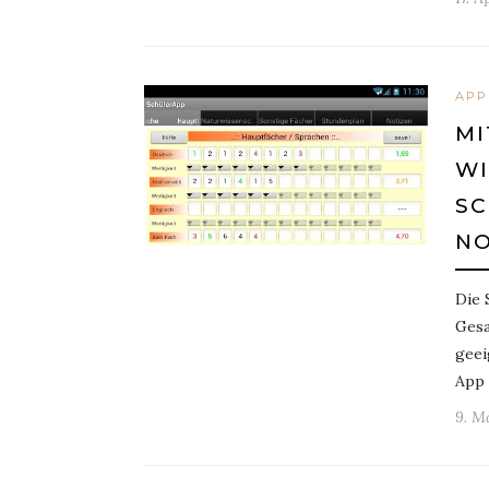
APP
MI
WI
SC
NO
Die 
Gesa
geei
App 
9. M