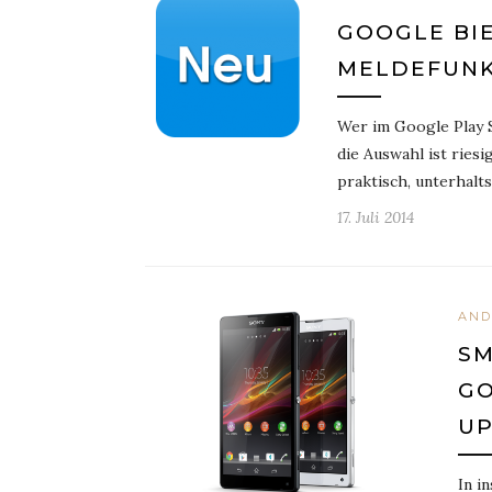
GOOGLE BIE
MELDEFUNK
Wer im Google Play S
die Auswahl ist ries
praktisch, unterhalt
17. Juli 2014
AND
SM
GO
UP
In i