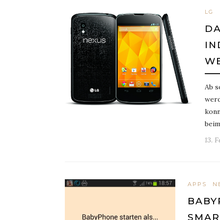
LG
DA
IN
W
Ab s
werd
konn
beim
13. 
APPS
N
BABY
SMAR