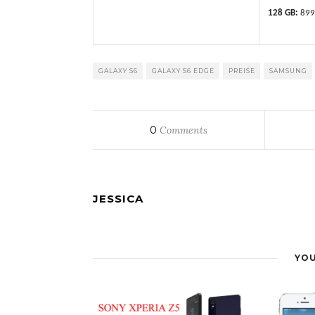
128 GB:
899
GALAXY S6
GALAXY S6 EDGE
PREISE
SAMSUNG
0
Comments
JESSICA
YOU