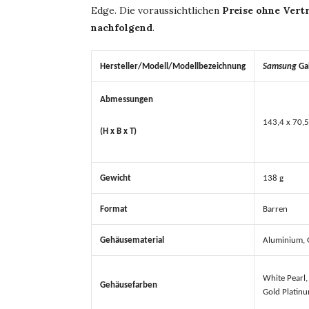
Edge. Die voraussichtlichen
Preise ohne Vert
nachfolgend
.
Hersteller/Modell/
Modellbezeichnung
Samsung
Ga
Abmessungen
143,4 x 70,
(H x B x T)
Gewicht
138 g
Format
Barren
Gehäusematerial
Aluminium, G
White Pearl,
Gehäusefarben
Gold Platinu