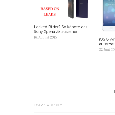
Leaked Bilder? So könnte das
Sony Xperia Z5 aussehen
16. August 2015
iOS 8 wi
automati
27. Juni 20
LEAVE A REPLY