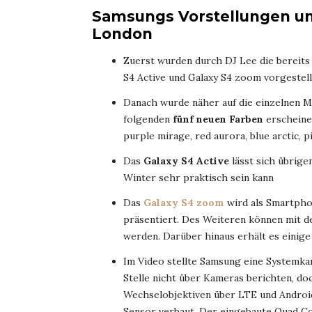
Samsungs Vorstellungen un
London
Zuerst wurden durch DJ Lee die bereit
S4 Active und Galaxy S4 zoom vorgestellt
Danach wurde näher auf die einzelnen 
folgenden
fünf neuen Farben
erscheinen
purple mirage, red aurora, blue arctic, 
Das
Galaxy S4 Active
lässt sich übrige
Winter sehr praktisch sein kann
Das
Galaxy S4 zoom
wird als Smartpho
präsentiert. Des Weiteren können mit 
werden. Darüber hinaus erhält es einig
Im Video stellte Samsung eine System
Stelle nicht über Kameras berichten, doc
Wechselobjektiven über LTE und Android 
Sensor verbaut. Der eingebaute Quad Co