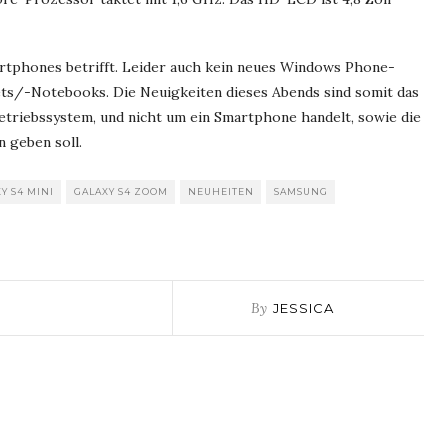
tphones betrifft. Leider auch kein neues Windows Phone-
blets/-Notebooks. Die Neuigkeiten dieses Abends sind somit das
etriebssystem, und nicht um ein Smartphone handelt, sowie die
n geben soll.
Y S4 MINI
GALAXY S4 ZOOM
NEUHEITEN
SAMSUNG
By
JESSICA