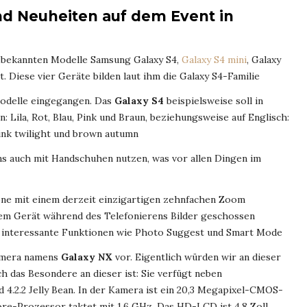
d Neuheiten auf dem Event in
s bekannten Modelle Samsung Galaxy S4,
Galaxy S4 mini
, Galaxy
. Diese vier Geräte bilden laut ihm die Galaxy S4-Familie
Modelle eingegangen. Das
Galaxy S4
beispielsweise soll in
: Lila, Rot, Blau, Pink und Braun, beziehungsweise auf Englisch:
pink twilight und brown autumn
ns auch mit Handschuhen nutzen, was vor allen Dingen im
ne mit einem derzeit einzigartigen zehnfachen Zoom
dem Gerät während des Telefonierens Bilder geschossen
e interessante Funktionen wie Photo Suggest und Smart Mode
kamera namens
Galaxy NX
vor. Eigentlich würden wir an dieser
h das Besondere an dieser ist: Sie verfügt neben
4.2.2 Jelly Bean. In der Kamera ist ein 20,3 Megapixel-CMOS-
re-Prozessor taktet mit 1,6 GHz. Das HD-LCD ist 4,8 Zoll