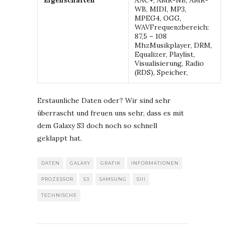
Eigenschaften
AAC+, AMR-NB, AMR-
WB, MIDI, MP3,
MPEG4, OGG,
WAVFrequenzbereich:
87,5 – 108
MhzMusikplayer, DRM,
Equalizer, Playlist,
Visualisierung, Radio
(RDS), Speicher,
Erstaunliche Daten oder? Wir sind sehr
überrascht und freuen uns sehr, dass es mit
dem Galaxy S3 doch noch so schnell
geklappt hat.
DATEN
GALAXY
GRAFIK
INFORMATIONEN
PROZESSOR
S3
SAMSUNG
SIII
TECHNISCHE