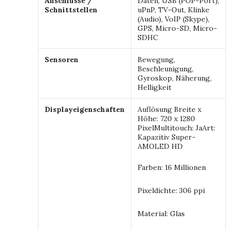
Anschlüsse /
Daten, USB (POP-Port),
Schnittstellen
uPnP, TV-Out, Klinke
(Audio), VoIP (Skype),
GPS, Micro-SD, Micro-
SDHC
Sensoren
Bewegung,
Beschleunigung,
Gyroskop, Näherung,
Helligkeit
Displayeigenschaften
Auflösung Breite x
Höhe: 720 x 1280
PixelMultitouch: JaArt:
Kapazitiv Super-
AMOLED HD
Farben: 16 Millionen
Pixeldichte: 306 ppi
Material: Glas