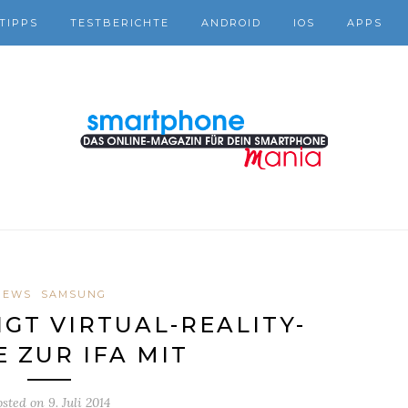
TIPPS
TESTBERICHTE
ANDROID
IOS
APPS
NEWS
SAMSUNG
GT VIRTUAL-REALITY-
E ZUR IFA MIT
osted on
9. Juli 2014