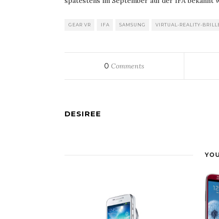
spätestens im September auf der IFA bekannt 
GEAR VR
IFA
SAMSUNG
VIRTUAL-REALITY-BRILL
0
Comments
DESIREE
YOU