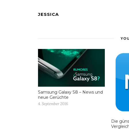
JESSICA
YOU
Samsung Galaxy S8 – News und
neue Gerüchte
4. September 2016
Die güns
Vergleic