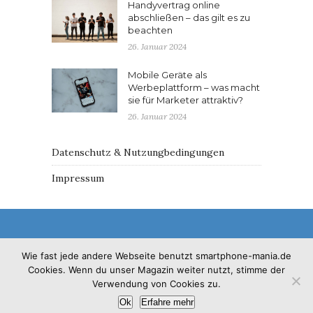
Handyvertrag online
abschließen – das gilt es zu
beachten
26. Januar 2024
Mobile Geräte als
Werbeplattform – was macht
sie für Marketer attraktiv?
26. Januar 2024
Datenschutz & Nutzungbedingungen
Impressum
Wie fast jede andere Webseite benutzt smartphone-mania.de
Cookies. Wenn du unser Magazin weiter nutzt, stimme der
© 2017 - Solo Pine. All Rights Reserved. Designed &
Verwendung von Cookies zu.
Developed by
SoloPine.com
Ok
Erfahre mehr