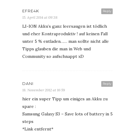
EFRE4K
Reply
15. April 2014 at 09:38
LI-ION Akku’s ganz leersaugen ist tödlich
und eher Kontraproduktiv ! auf keinen Fall
unter 5 % entladen…… man sollte nicht alle
Tipps glauben die man in Web und
Community so aufschnappt xD
DANI
Reply
18. November 2012 at 16:59
hier ein super Tipp um einiges an Akku zu
spare :
Samsung Galaxy S3 – Save lots of battery in 5
steps
*Link entfernt*