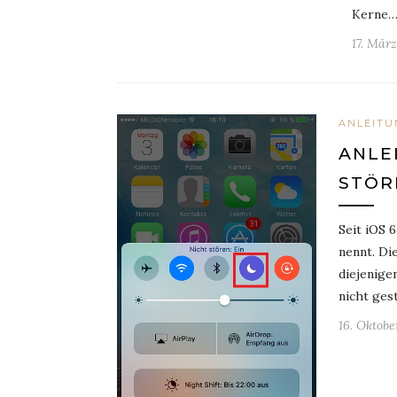
Kerne
17. Mär
ANLEITU
ANLE
STÖR
Seit iOS 6
nennt. Di
diejenige
nicht ges
16. Oktobe