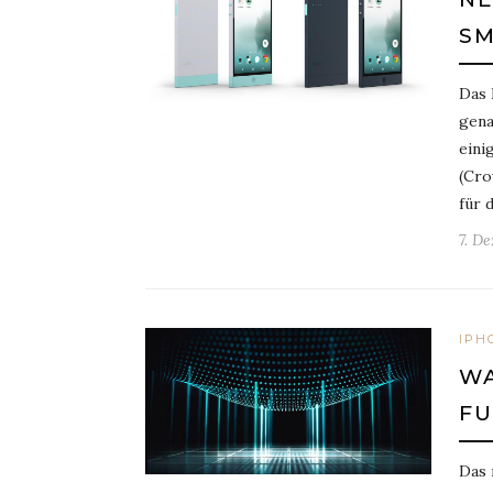
S
Das 
gena
eini
(Cro
für 
7. D
IPH
WA
FU
Das 