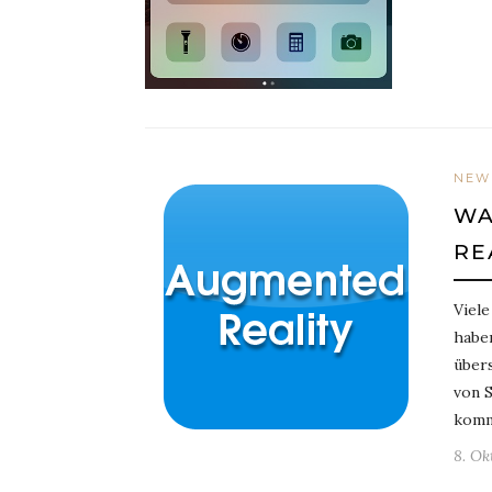
NEW
WA
RE
Viel
haben
übers
von 
komm
8. Ok