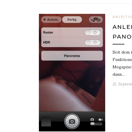
ANLEITU
ANLE
PANO
Seit dem 
Funktione
Megapixel
dann…
21. Septem