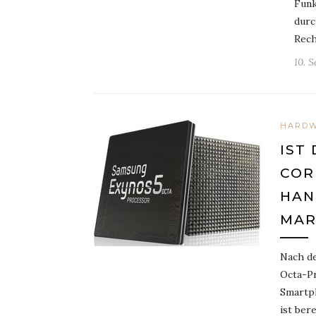
Funk
durc
Rech
10. 
HARD
IST
COR
HAN
MAR
Nach de
Octa-Pr
Smartp
ist ber