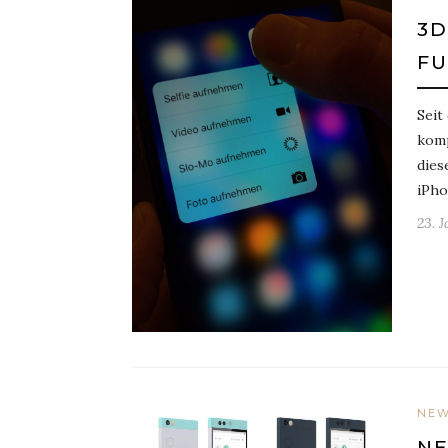
3D
FU
Seit
komp
dies
iPho
23. 
NE
NE