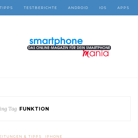
TIPPS
TESTBERICHTE
ANDROID
IOS
APPS
ing Tag
FUNKTION
EITUNGEN & TIPPS
IPHONE