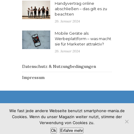
Handyvertrag online
abschließen – das gilt es zu
beachten
26. Januar 2024
Mobile Geräte als
Werbeplattform – was macht
sie für Marketer attraktiv?
26. Januar 2024
Datenschutz & Nutzungbedingungen
Impressum
Wie fast jede andere Webseite benutzt smartphone-mania.de
Cookies. Wenn du unser Magazin weiter nutzt, stimme der
© 2017 - Solo Pine. All Rights Reserved. Designed &
Verwendung von Cookies zu.
Developed by
SoloPine.com
Ok
Erfahre mehr