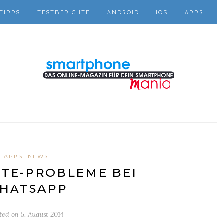
TIPPS
TESTBERICHTE
ANDROID
IOS
APPS
APPS
NEWS
TE-PROBLEME BEI
HATSAPP
ted on
5. August 2014