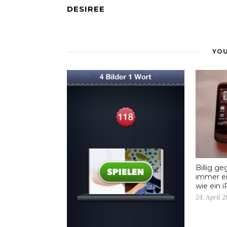
DESIREE
YOU
Billig g
immer e
wie ein 
24. April 