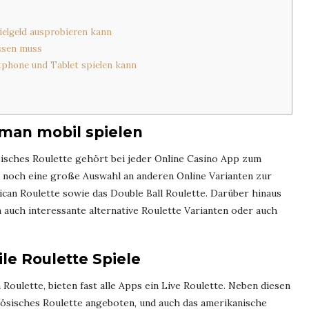
ielgeld ausprobieren kann
ssen muss
tphone und Tablet spielen kann
 man mobil spielen
ösisches Roulette gehört bei jeder Online Casino App zum
r noch eine große Auswahl an anderen Online Varianten zur
can Roulette sowie das Double Ball Roulette. Darüber hinaus
n auch interessante alternative Roulette Varianten oder auch
le Roulette Spiele
oulette, bieten fast alle Apps ein Live Roulette. Neben diesen
zösisches Roulette angeboten, und auch das amerikanische