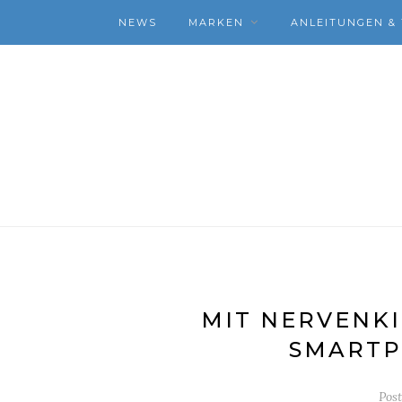
NEWS
MARKEN
ANLEITUNGEN & 
MIT NERVENKI
SMARTP
Pos