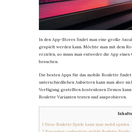
In den App-Stores findet man eine große Anzah
gespielt werden kann. Möchte man mit dem Ro
erzielen, so muss man entweder die App eines
besuchen.
Die besten Apps für das mobile Roulette finde
unterschiedlichen Anbietern kann man aber nic
Verfügung gestellten kostenlosen Demos kann m
Roulette Varianten testen und ausprobieren.
Inhalt
1
Diese Roulette Spiele kann man mobil spielen
2
Besonders verbreitete mobile Roulette Spiele