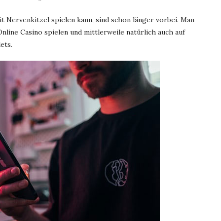
it Nervenkitzel spielen kann, sind schon länger vorbei. Man
ine Casino spielen und mittlerweile natürlich auch auf
ets.