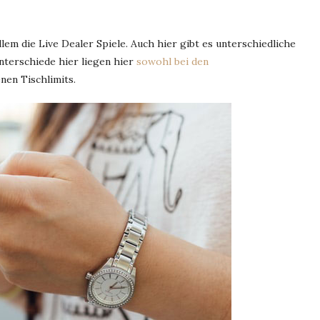
lem die Live Dealer Spiele. Auch hier gibt es unterschiedliche
nterschiede hier liegen hier
sowohl bei den
nen Tischlimits.