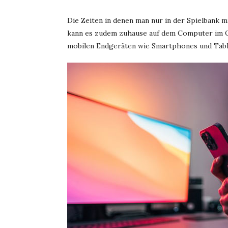
Die Zeiten in denen man nur in der Spielbank m
kann es zudem zuhause auf dem Computer im Onl
mobilen Endgeräten wie Smartphones und Tabl