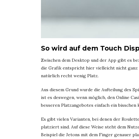
So wird auf dem Touch Disp
Zwischen dem Desktop und der App gibt es bezo
die Grafik entspricht hier vielleicht nicht ga
natürlich recht wenig Platz.
Aus diesem Grund wurde die Aufteilung des Spi
ist es deswegen, wenn möglich, den Online Casi
besseren Platzangebotes einfach ein bisschen 
Es gibt vielen Varianten, bei denen der Roulet
platziert sind. Auf diese Weise steht dem Nut
Beispiel die Jetons mit dem Finger genauer pl