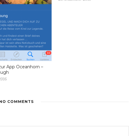
zur App Oceanhorn –
ough
2016
NO COMMENTS