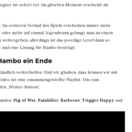
egner ist sofort tot. Im gleichen Moment erscheint als
klar. Im weiteren Verlauf des Spiels erscheinen immer mehr
h 2 oder mehr auf einmal. Irgendwann gelangt man an einem
 weitergehen, allerdings ist das jeweilige Level dann so
t und eine Lösung für Hambo benötigt.
 Hambo ein Ende
tändlich weiterhelfen. Und wir glauben, dass können wir mit
ideo ist eine zusammengestellte Playlist. Um zum
den „Weiter-Button“.
handen:
Pig of War
,
Painkiller
,
Barbecue
,
Trigger Happy
und