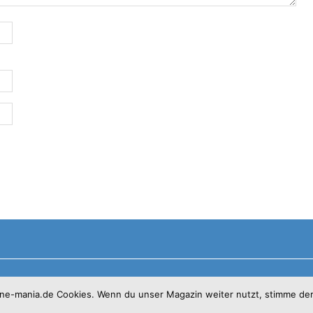
© 2017 - Solo Pine. All Rights Reserved. Designed & Developed by
SoloPine.co
one-mania.de Cookies. Wenn du unser Magazin weiter nutzt, stimme de