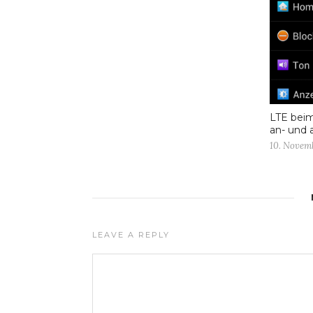
LTE bei
an- und 
10. Novem
LEAVE A REPLY