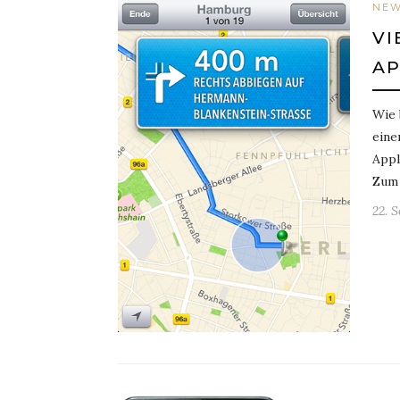
NE
VI
AP
Wie 
eine
Appl
Zum 
22. 