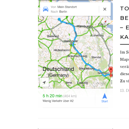
TO
BE
– 
KA
Im S
Maps
verä
dies
Zu v
13. 