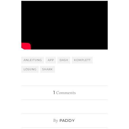
ANLEITUNG
APP
DASH
KOMPLETT
LÖSUNG
SHARK
1
Comments
By
PADDY