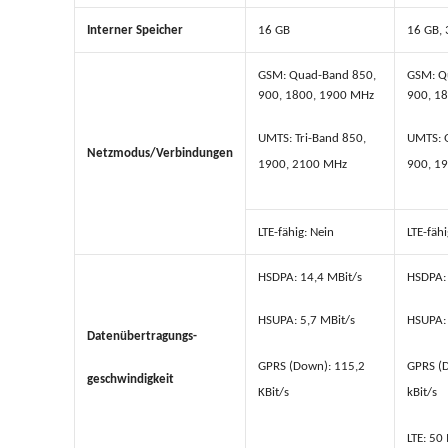
Interner Speicher
16 GB
16 GB, 
GSM: Quad-Band 850,
GSM: Q
900, 1800, 1900 MHz
900, 1
UMTS: Tri-Band 850,
UMTS: 
Netzmodus/Verbindungen
1900, 2100 MHz
900, 1
LTE-fähig: Nein
LTE-fähi
HSDPA: 14,4 MBit/s
HSDPA:
HSUPA: 5,7 MBit/s
HSUPA: 
Datenübertragungs-
GPRS (Down): 115,2
GPRS (
geschwindigkeit
KBit/s
kBit/s
LTE: 50