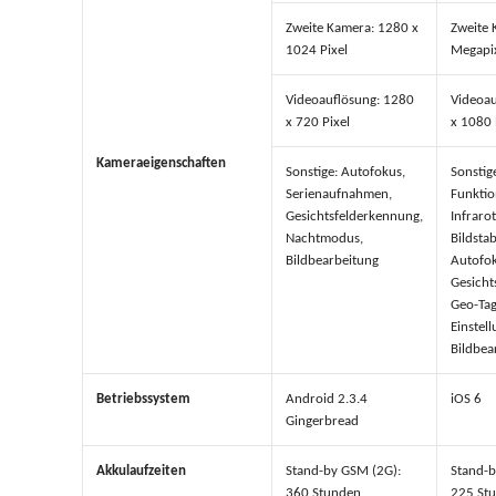
Zweite Kamera: 1280 x
Zweite 
1024 Pixel
Megapi
Videoauflösung: 1280
Videoau
x 720 Pixel
x 1080 
Kameraeigenschaften
Sonstige: Autofokus,
Sonstig
Serienaufnahmen,
Funktio
Gesichtsfelderkennung,
Infraro
Nachtmodus,
Bildstab
Bildbearbeitung
Autofok
Gesicht
Geo-Tag
Einstell
Bildbea
Betriebssystem
Android 2.3.4
iOS 6
Gingerbread
Akkulaufzeiten
Stand-by GSM (2G):
Stand-b
360 Stunden
225 St