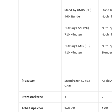
Stand-by UMTS (3G):
Stand-b
460 Stunden
Noch ni
Nutzung GSM (2G):
Nutzun
710 Minuten
Noch ni
Nutzung UMTS (3G):
Nutzung
410 Minuten
Stunde
Prozessor
Snapdragon S2 (1,5
Apple A
GHz)
Prozessorkerne
1
2
Arbeitsspeicher
768 MB
1 GB