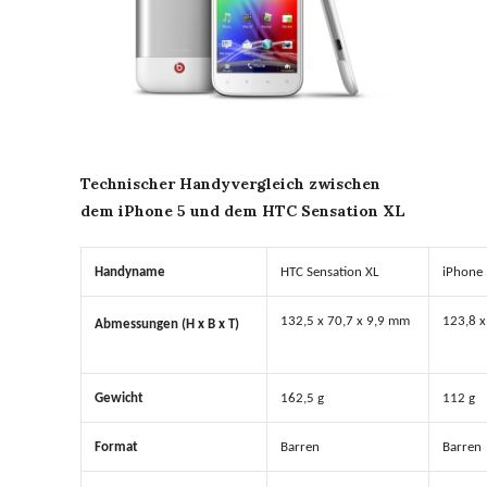
Technischer Handyvergleich zwischen
dem iPhone 5 und dem HTC Sensation XL
Handyname
HTC Sensation XL
iPhone
132,5 x 70,7 x 9,9 mm
123,8 x
Abmessungen (H x B x T)
Gewicht
162,5 g
112 g
Format
Barren
Barren