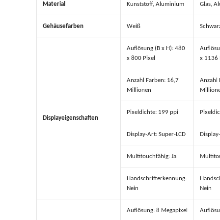
Material
Kunststoff, Aluminium
Glas, A
Gehäusefarben
Weiß
Schwar
Auflösung (B x H): 480
Auflösu
x 800 Pixel
x 1136 
Anzahl Farben: 16,7
Anzahl 
Millionen
Million
Pixeldichte: 199 ppi
Pixeldi
Displayeigenschaften
Display-Art: Super-LCD
Display-
Multitouchfähig: Ja
Multito
Handschrifterkennung:
Handsch
Nein
Nein
Auflösung: 8 Megapixel
Auflösu