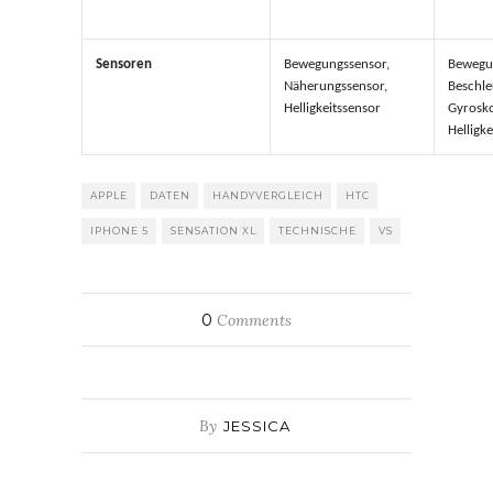
Sensoren
Bewegungssensor,
Bewegu
Näherungssensor,
Beschle
Helligkeitssensor
Gyrosk
Helligke
APPLE
DATEN
HANDYVERGLEICH
HTC
IPHONE 5
SENSATION XL
TECHNISCHE
VS
0
Comments
By
JESSICA