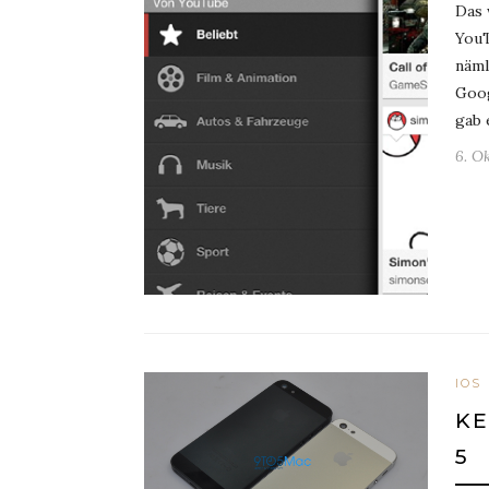
Das 
YouT
näml
Goog
gab 
6. O
IOS
KE
5