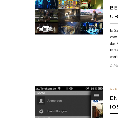
BE
ÜB
In Z
vom 
das 
In Z
werb
2. M
APP
EN
IO