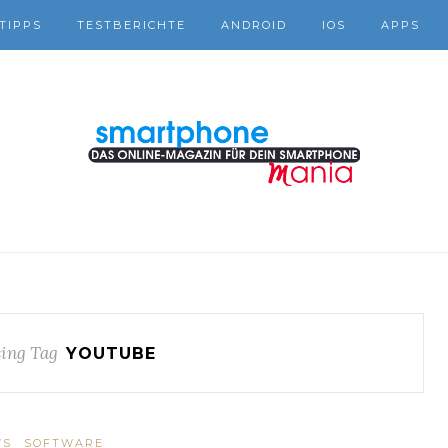
TIPPS
TESTBERICHTE
ANDROID
IOS
APPS
ing Tag
YOUTUBE
WS
SOFTWARE