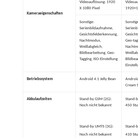
Videoauflösung: 1920
Videoau
X 1080 Pixel
1920×1
Kameraeigenschaften
Sonstige:
Sonstig
Serienbildaufnahme,
Serienb
Gesichtsfelderkennung,
Gesicht
Nachtmodus,
Geo-tag
Weißabgleich,
Nachtm
Bildbearbeitung, Geo-
Weißabg
Tagging, ISO-Einstellung
Bildbea
Einstel
Betriebssystem
Android 4.1 Jelly Bean
Android
Cream 
Akkulaufzeiten
Stand-by GSM (2G):
Stand-b
Noch nicht bekannt
450 St
Stand-by UMTS (3G):
Stand-b
Noch nicht bekannt
410 St