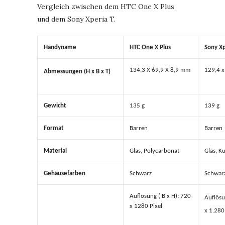
Vergleich zwischen dem HTC One X Plus
und dem Sony Xperia T.
Handyname
HTC One X Plus
Sony Xp
134,3 X 69,9 X 8,9 mm
129,4 x
Abmessungen (H x B x T)
Gewicht
135 g
139 g
Format
Barren
Barren
Material
Glas, Polycarbonat
Glas, Ku
Gehäusefarben
Schwarz
Schwarz
Auflösung ( B x H): 720
Auflösu
x 1280 Pixel
x 1.280