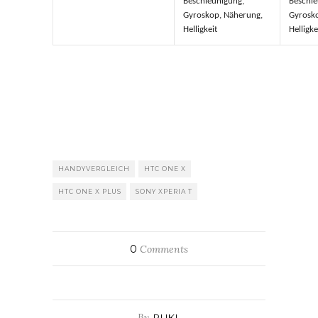
Beschleunigung,
Beschle
Gyroskop, Näherung,
Gyrosk
Helligkeit
Helligke
HANDYVERGLEICH
HTC ONE X
HTC ONE X PLUS
SONY XPERIA T
0
Comments
By
RUKI