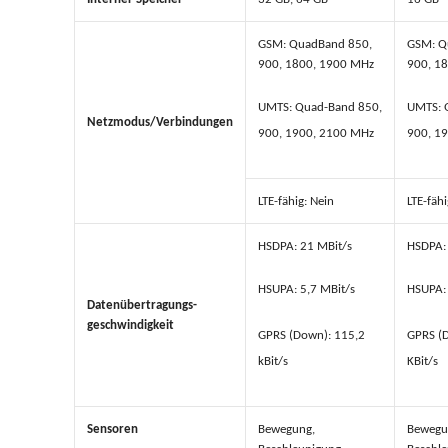
GSM: QuadBand 850,
GSM: Q
900, 1800, 1900 MHz
900, 1
UMTS: Quad-Band 850,
UMTS: 
Netzmodus/Verbindungen
900, 1900, 2100 MHz
900, 1
LTE-fähig: Nein
LTE-fähi
HSDPA: 21 MBit/s
HSDPA: 
HSUPA: 5,7 MBit/s
HSUPA: 
Datenübertragungs-
geschwindigkeit
GPRS (Down): 115,2
GPRS (
kBit/s
KBit/s
Sensoren
Bewegung,
Bewegu