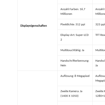
Anzahl Farben: 16,7
Anzahl 
Millionen
Million
Pixeldichte: 312 ppi
323 ppi
Displayeigenschaften
Display-Art: Super-LCD
TFT Rea
2
Multitouchfähig: Ja
Multito
Handschrifterkennung:
Handsch
Nein
Ja
Auflösung: 8 Megapixel
Auflösu
Megapi
Zweite Kamera: Ja
Zweite 
(1400 X 1050)
1280×1