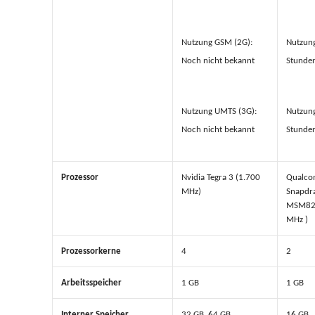
Nutzung GSM (2G):
Nutzung
Noch nicht bekannt
Stunde
Nutzung UMTS (3G):
Nutzung
Noch nicht bekannt
Stunde
Prozessor
Nvidia Tegra 3 (1.700
Qualc
MHz)
Snapdr
MSM826
MHz )
Prozessorkerne
4
2
Arbeitsspeicher
1 GB
1 GB
Interner Speicher
32 GB, 64 GB
16 GB