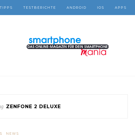
TIPPS
TESTBERICHTE
ANDROID
IOS
APPS
ag
ZENFONE 2 DELUXE
S
NEWS