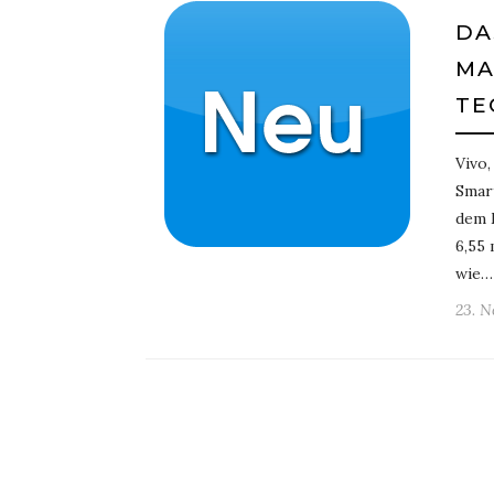
DA
MA
TE
Vivo,
Smart
dem M
6,55 
wie…
23. N