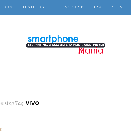
TIPPS
TESTBERICHTE
ANDROID
IOS
APPS
wsing Tag
VIVO
S