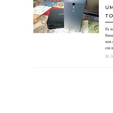
UM
TO
Es i
Smar
nun 
ein 
26. 