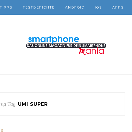
TIPPS
TESTBERICHTE
ANDROID
IOS
APPS
ng Tag
UMI SUPER
WS