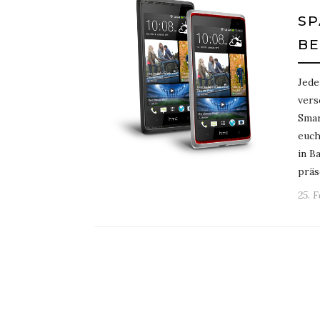
S
B
Jede
vers
Smar
euch
in B
präs
25. 