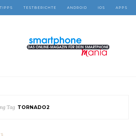
TIPPS
TESTBERICHTE
ANDROID
IOS
APPS
ng Tag
TORNADO2
WS