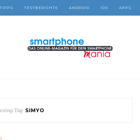
TIPPS
TESTBERICHTE
ANDROID
IOS
APPS
wsing Tag
SIMYO
S