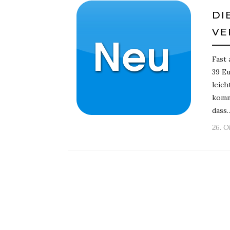
DI
VE
Fast 
39 Eu
leich
kommt
dass
26. O