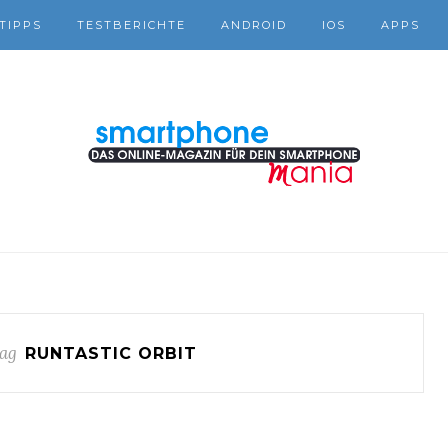
TIPPS
TESTBERICHTE
ANDROID
IOS
APPS
ag
RUNTASTIC ORBIT