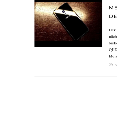
ME
D
Der 
näch
bish
QHD-
Meiz
29. 