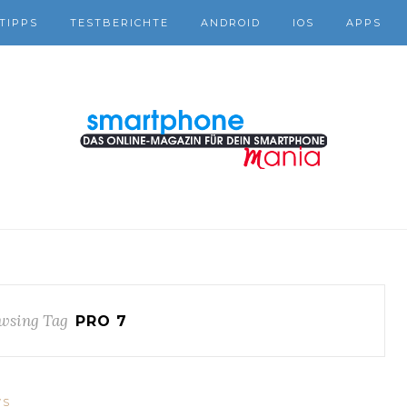
TIPPS
TESTBERICHTE
ANDROID
IOS
APPS
wsing Tag
PRO 7
WS