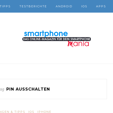
TIPPS
TESTBERICHTE
ANDROID
IOS
APPS
ag
PIN AUSSCHALTEN
NGEN & TIPPS
IOS
IPHONE