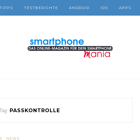
TIPPS
TESTBERICHTE
ANDROID
IOS
APPS
Tag
PASSKONTROLLE
S
NEWS