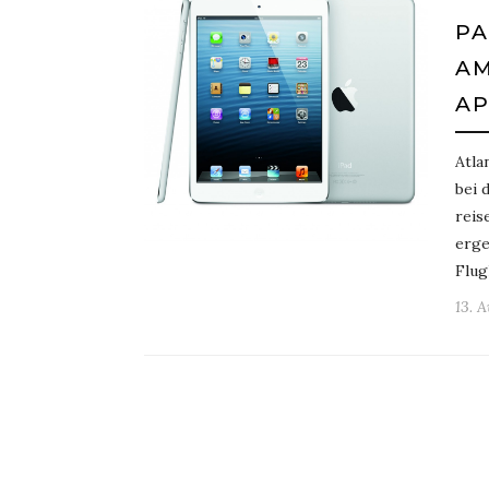
PA
AM
AP
Atla
bei 
reis
erge
Flug
13. 