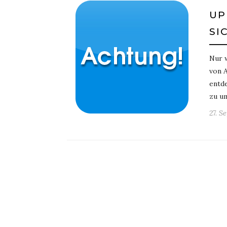
UP
SI
Nur 
von A
entde
zu um
27. S