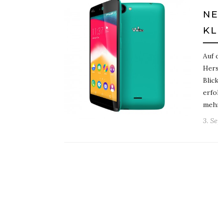
NE
KL
Auf 
Hers
Blic
erfo
meh
3. S