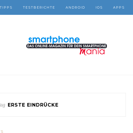
TIPPS
TESTBERICHTE
ANDROID
IOS
APPS
ag
ERSTE EINDRÜCKE
WS