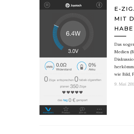
E-ZI
MIT 
HABE
Das sogen
Medien (B
Diskussio
herkömml
wie Bild,
9. Mai 201