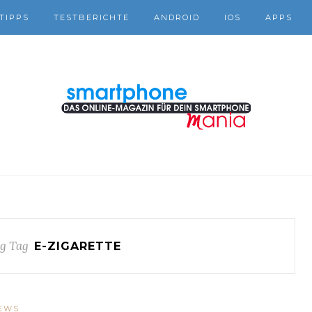
TIPPS
TESTBERICHTE
ANDROID
IOS
APPS
g Tag
E-ZIGARETTE
EWS