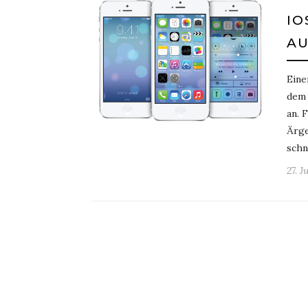
IO
AU
Eine
dem 
an. 
Ärge
schn
27. J