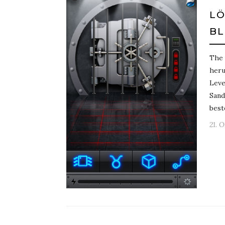
LÖ
B
The 
heru
Leve
Sand
bes
21. 