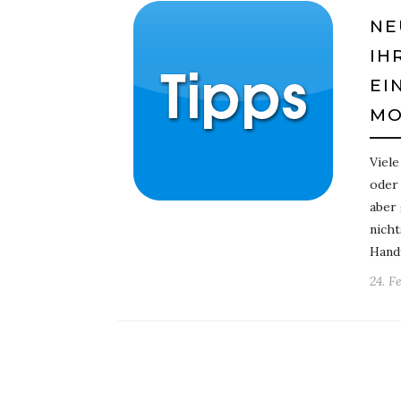
NE
IH
EI
MO
Viel
oder 
aber
nicht
Hand
24. F