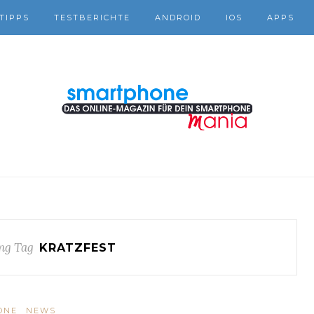
TIPPS
TESTBERICHTE
ANDROID
IOS
APPS
ng Tag
KRATZFEST
ONE
NEWS