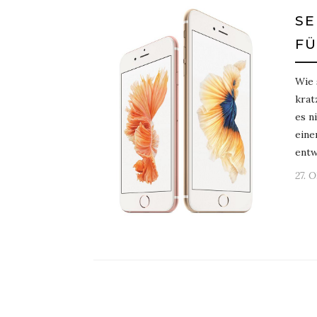
SE
FÜ
Wie 
krat
es n
eine
entw
27. 