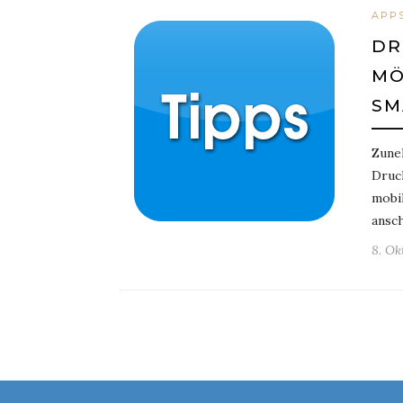
APP
DR
MÖ
SM
Zune
Druck
mobil
ansc
8. Ok